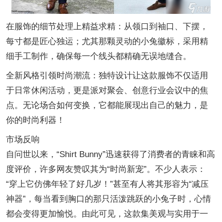
在服饰的细节处理上精益求精：从领口到袖口、下摆，
每寸都是匠心独运；尤其那颗灵动的小兔徽标，采用精
细手工制作，确保每一个线头都精确无误地缝合。
全新风格引领时尚潮流：独特设计让这款服饰不仅适用
于日常休闲活动，更是派对聚会、创意行业会议中的焦
点。无论场合如何变换，它都能展现出自己的魅力，是
你的时尚利器！
市场反响
自问世以来，“Shirt Bunny”迅速获得了消费者的青睐和高
度评价，许多网友赞叹其为“时尚新宠”。不少人表示：
“穿上它仿佛年轻了好几岁！”甚至有人将其形容为“减压
神器”，每当看到胸口的那只活泼跳跃的小兔子时，心情
都会变得更加愉悦。由此可见，这款集美观与实用于一