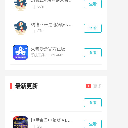
幻景2:梦魇的继承者电脑版 v1.0.0完整版
查看
563m
|
纳迪亚来过电脑版 v1.0.0完整版
查看
87m
|
火箭沙盒官方正版
查看
系统工具
29.4MB
|
最新更新
更多
查看
恒星帝君电脑版 v1.0.0
查看
29m
|