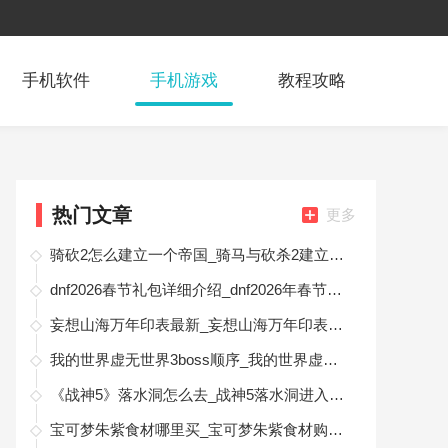
手机软件
手机游戏
教程攻略
热门文章
更多
骑砍2怎么建立一个帝国_骑马与砍杀2建立帝国方法
dnf2026春节礼包详细介绍_dnf2026年春节礼包什么时候出
妄想山海万年印表最新_妄想山海万年印表最新一览2024
我的世界虚无世界3boss顺序_我的世界虚无世界3boss挑战顺序
《战神5》落水洞怎么去_战神5落水洞进入方法
宝可梦朱紫食材哪里买_宝可梦朱紫食材购买地点一览