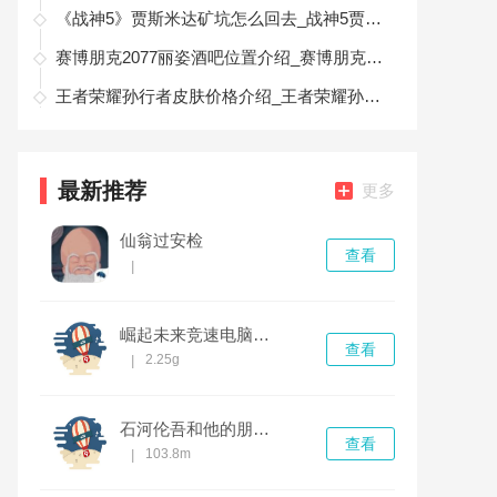
《战神5》贾斯米达矿坑怎么回去_战神5贾斯米达矿坑回去方法
赛博朋克2077丽姿酒吧位置介绍_赛博朋克2077丽姿酒吧在哪地图
王者荣耀孙行者皮肤价格介绍_王者荣耀孙行者皮肤多少钱
最新推荐
更多
仙翁过安检
查看
|
崛起未来竞速电脑版 v1.0.0中文版
查看
2.25g
|
石河伦吾和他的朋友们 v1.0.0正式版
查看
103.8m
|