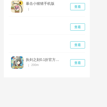
暴击小猪猪手机版
查看
|
查看
查看
执剑之刻0.1折官方授权bt版 v1.0.0折扣版
查看
200m
|