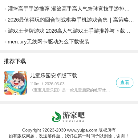
灌篮高手手游推荐 灌篮高手高人气篮球竞技手游排行榜2026
2026最值得玩的回合制战棋类手机游戏合集｜高策略性、强剧情、低门槛战棋手游推荐
游戏王卡牌游戏 2026高人气游戏王手游推荐与下载指南
mercury无线网卡驱动怎么下载安装
推荐下载
儿童乐园安卓版下载
查看
110m
/
2026-06-03
《宝宝儿童乐园》是一款儿童启蒙的教育休闲游戏。卡通画面搭配色彩鲜明以及操作结构简化符合儿童早期认知特征。内容将围绕在观察力、逻辑思维和社交启蒙上展开，通过分区场景的互动方式引导幼儿学习。每个玩法都具有独立教学目标，包括生活常识、安全意识和基础算数训练。将有语音提示和直观操作确保儿童可在独立状态下完成任务。整体节奏平缓，学习内容分布均衡强调教育功能的连贯性和引导性。
Copyright ?2023-2030 www.yujpa.com 版权所有
如有版权问题，发送邮件至，我们在第一时间予以删除，谢谢！