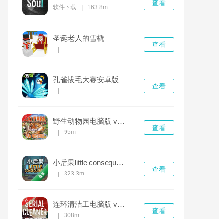
查看
软件下载
163.8m
|
圣诞老人的雪橇
查看
|
孔雀拔毛大赛安卓版
查看
|
野生动物园电脑版 v1.0.0
查看
95m
|
小后果little consequences电脑版
查看
323.3m
|
连环清洁工电脑版 v1.0.0官方版
查看
308m
|