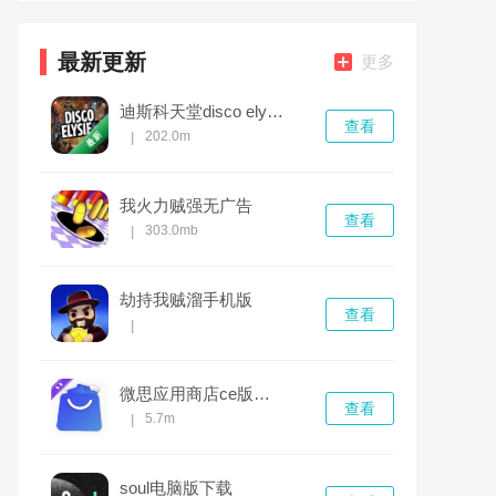
最新更新
更多
迪斯科天堂disco elysium
查看
202.0m
|
我火力贼强无广告
查看
303.0mb
|
劫持我贼溜手机版
查看
|
微思应用商店ce版安卓安装包 v3.5.0-ce
查看
5.7m
|
soul电脑版下载