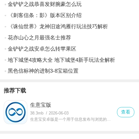
金铲铲之战恭喜发财腕豪怎么玩
《刺客信条：影》版本区别介绍
《诛仙世界》龙神旧途鸿雁行玩法技巧解析
花亦山心之月最强名士推荐
金铲铲之战安卓怎么转苹果区
地下城堡4攻略大全 地下城堡4新手玩法全解析
黑色信标神的进制3-8宝箱位置
推荐下载
生意宝版
查看
38.3mb
/
2026-06-03
生意宝安卓版是一个用于信息发布与浏览的平台，能让每位生意人都感到舒心与放心。即便您不在场，也可以查看个人头条内容，还能和客户聊天，在线与各行业人士交流，从而轻松把握或创造更多商机！