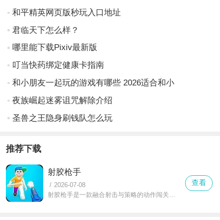
和平精英网页版秒玩入口地址
君临天下怎么样？
哪里能下载Pixiv最新版
叮当快药绑定健康卡指南
和小朋友一起玩的游戏有哪些 2026适合和小
夜族崛起迷雾诅咒解除介绍
圣兽之王隐身刷钱队怎么玩
推荐下载
射胶枪手
查看
/
2026-07-08
射胶枪手是一款融合射击与策略的动作闯关游戏，玩家操控配备特制胶枪的角色，在工厂、实验室等场景中发射粘性胶体，通过黏住敌人、搭建临时平台或封堵陷阱，完成消灭敌人、解救目标等关卡任务，结合物理碰撞与战术布局，在胶体喷射的独特机制中，体验射击快感与策略解谜的双重乐趣。