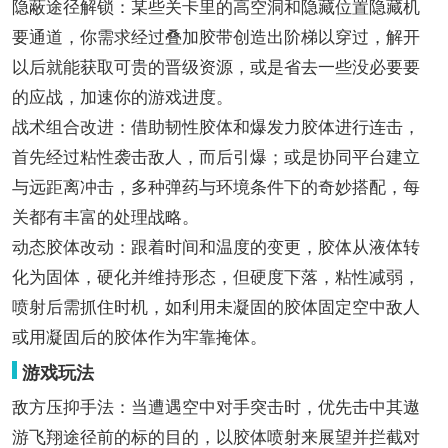
隐蔽途径解锁：某些关卡里的高空洞和隐藏位置隐藏机
要通道，你需求经过叠加胶带创造出阶梯以穿过，解开
以后就能获取可贵的晋级资源，或是省去一些没必要要
的应战，加速你的游戏进度。
战术组合改进：借助韧性胶体和爆发力胶体进行连击，
首先经过粘性袭击敌人，而后引爆；或是协同平台建立
与远距离冲击，多种弹药与环境条件下的奇妙搭配，每
关都有丰富的处理战略。
动态胶体改动：跟着时间和温度的变更，胶体从液体转
化为固体，硬化并维持形态，但硬度下落，粘性减弱，
喷射后需抓住时机，如利用未凝固的胶体固定空中敌人
或用凝固后的胶体作为牢靠掩体。
游戏玩法
敌方压抑手法：当遭遇空中对手突击时，优先击中其遨
游飞翔途径前的标的目的，以胶体喷射来展望并拦截对