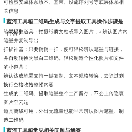
可检察安卓体系版本、基带、设施序列号等底层体系相
关信息
蓝河工具箱二维码生成与文字提取工具操作步骤是
笔墨提取道具：拍摄纸质文档或导入图片，ai辨认图片内
什么？
笔墨并复制导出
扫描神器：只要悄悄一扫，便可轻松辨认笔墨与链接，
并自动转换为黑白二维码。轻松制造个性化照片和文件
的小道具！
辨认达成笔墨支持一键复制、文本规格转换，去除过剩
换行空格收拾整顿内容
生成的二维码、提取笔墨整个土产留存，不会上传隐衷
图片至云端
道具离线可用，外出无流量也能平常辨认图片笔墨、制
造二维码
蓝河工具箱常见相关问题与解答