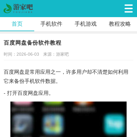
首页
手机软件
手机游戏
教程攻略
百度网盘备份软件教程
时间：2026-06-03
来源：游家吧
百度网盘是常用应用之一，许多用户却不清楚如何利用
它来备份手机软件数据。
- 打开百度网盘应用。