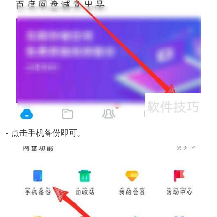
- 点击手机备份即可。