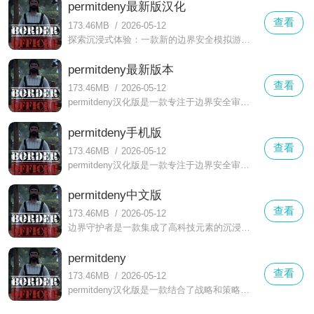
permitdeny最新版汉化
查看
173.46MB
/
2026-05-12
探索沉浸式体验：一款新的边界安全模拟游戏想象一下，你是一名专业的边检检查员，肩负着守卫国门安全的重大职责
permitdeny最新版本
查看
173.46MB
/
2026-05-12
permitdeny汉化版是一款专注于边界安全审查策略的游戏，其中的主角是专业的边境检查官。玩家需要通过精确细致地审核入境人员的证件、车辆及其携带的物品的安全性，
permitdeny手机版
查看
173.46MB
/
2026-05-12
permitdeny汉化版是一款专注于边界安全审查策略的游戏，玩家被赋予了专业的边防保卫角色，需要仔细审核出入境人员的证件、车辆和携带物品的安全性
permitdeny中文版
查看
173.46MB
/
2026-05-12
边界守护者是一款集成了高科技元素的沉浸式游戏体验，玩家将化身为专业边境检查员，执行查验旅客证件、车辆资质及随身物品的安全性任务
permitdeny
查看
173.46MB
/
2026-05-12
permitdeny汉化版是一款结合了战略和策略的核心玩法的边境保护游戏，玩家将扮演专业的边境守卫者，负责审查入境人员的身份、车辆的合法合规性和携带物品的安全性