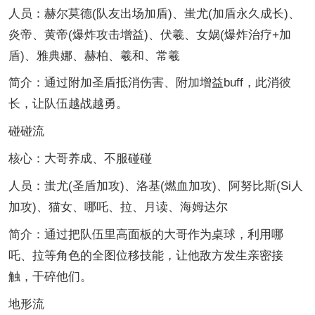
人员：赫尔莫德(队友出场加盾)、蚩尤(加盾永久成长)、
炎帝、黄帝(爆炸攻击增益)、伏羲、女娲(爆炸治疗+加
盾)、雅典娜、赫柏、羲和、常羲
简介：通过附加圣盾抵消伤害、附加增益buff，此消彼
长，让队伍越战越勇。
碰碰流
核心：大哥养成、不服碰碰
人员：蚩尤(圣盾加攻)、洛基(燃血加攻)、阿努比斯(Si人
加攻)、猫女、哪吒、拉、月读、海姆达尔
简介：通过把队伍里高面板的大哥作为桌球，利用哪
吒、拉等角色的全图位移技能，让他敌方发生亲密接
触，干碎他们。
地形流