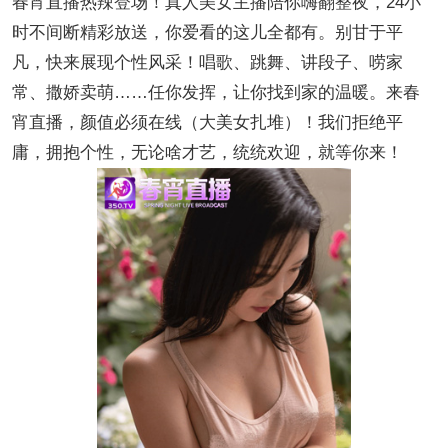
春宵直播热辣登场！真人美女主播陪你嗨翻整夜，24小
时不间断精彩放送，你爱看的这儿全都有。别甘于平
凡，快来展现个性风采！唱歌、跳舞、讲段子、唠家
常、撒娇卖萌……任你发挥，让你找到家的温暖。来春
宵直播，颜值必须在线（大美女扎堆）！我们拒绝平
庸，拥抱个性，无论啥才艺，统统欢迎，就等你来！