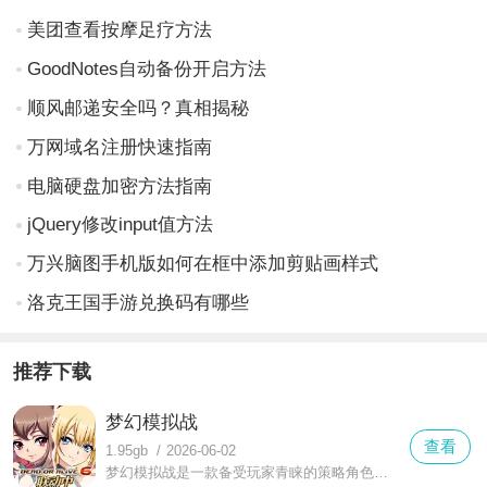
美团查看按摩足疗方法
GoodNotes自动备份开启方法
顺风邮递安全吗？真相揭秘
万网域名注册快速指南
电脑硬盘加密方法指南
jQuery修改input值方法
万兴脑图手机版如何在框中添加剪贴画样式
洛克王国手游兑换码有哪些
推荐下载
梦幻模拟战
查看
1.95gb
/
2026-06-02
梦幻模拟战是一款备受玩家青睐的策略角色扮演游戏，它将经典战棋元素与现代游戏设计巧妙融合，让玩家既能沉浸于精彩的战斗体验，又能尽情享受丰富的剧情内容。