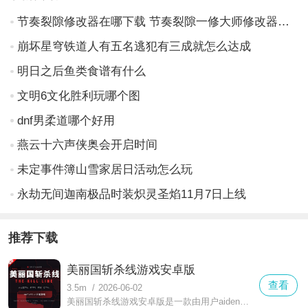
节奏裂隙修改器在哪下载 节奏裂隙一修大师修改器下载地址
崩坏星穹铁道人有五名逃犯有三成就怎么达成
明日之后鱼类食谱有什么
文明6文化胜利玩哪个图
dnf男柔道哪个好用
燕云十六声侠奥会开启时间
未定事件簿山雪家居日活动怎么玩
永劫无间迦南极品时装炽灵圣焰11月7日上线
推荐下载
美丽国斩杀线游戏安卓版
查看
3.5m
/
2026-06-02
美丽国斩杀线游戏安卓版是一款由用户aiden自制完成的斩杀线模拟器游戏，体验丰富的精彩模拟器玩法，以最近热门的话题为主题，开启美国生存之路，看看你能够顺利的活多久，体验超残酷的社会，非常有代入感，感兴趣的小伙伴们欢迎来下载吧。