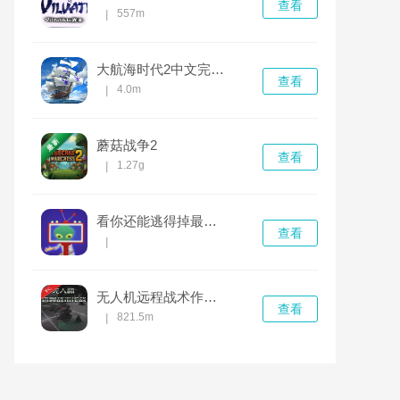
查看
557m
|
大航海时代2中文完整版 v1.9汉化版
查看
4.0m
|
蘑菇战争2
查看
1.27g
|
看你还能逃得掉最新版
查看
|
无人机远程战术作战电脑版 v1.0.0完整版
查看
821.5m
|