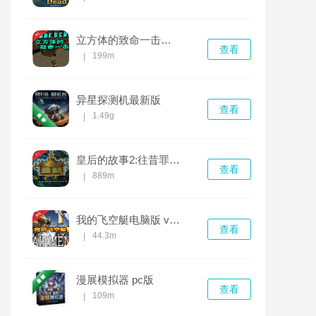
立方体的致命一击电脑版 v1.2.0完整版
查看
199m
|
异星探测机最新版
查看
1.49g
|
皇后的故事2:往昔罪恶电脑版 v1.2.0正式版
查看
889m
|
我的飞空艇电脑版 v1.0.0完整版
查看
44.3m
|
漫展模拟器 pc版
查看
109m
|