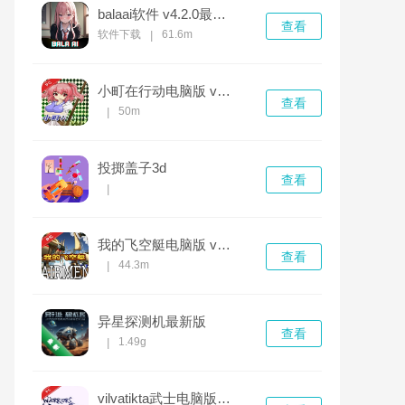
balaai软件 v4.2.0最新版
查看
软件下载
61.6m
|
小町在行动电脑版 v2.1.0完整版
查看
50m
|
投掷盖子3d
查看
|
我的飞空艇电脑版 v1.0.0完整版
查看
44.3m
|
异星探测机最新版
查看
1.49g
|
vilvatikta武士电脑版 v2.3.1完整版