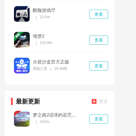
酷咖游戏厅
查看
23.5m
|
地堡2
查看
102.8m
|
火箭沙盒官方正版
查看
系统工具
29.4MB
|
最新更新
更多
梦之路2沼泽的诅咒电脑版 v1.0.0中文版
查看
242m
|