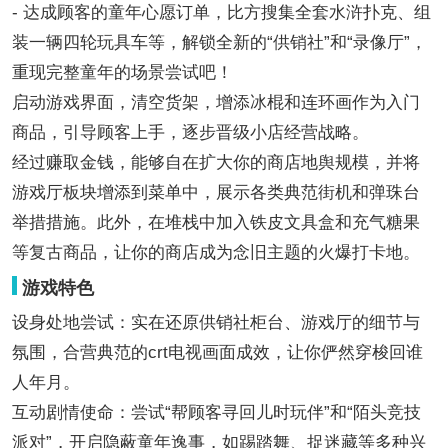
- 达成顾客的童年心愿订单，比方搜集全套水浒扑克、组
装一辆四轮玩具车等，解锁全新的“供销社”和“录像厅”，
重现完整童年的场景尝试吧！
启动游戏界面，清空货架，增添冰棍和连环画作为入门
商品，引导顾客上手，逐步晋级小店经营战略。
经过赚取金钱，能够自在扩大你的商店地舆规模，并将
游戏厅板块增添到菜单中，展示各类典范街机和弹珠台
举措措施。此外，在堆栈中加入铁皮文具盒和充气糖果
等复古商品，让你的商店成为念旧主题的火爆打卡地。
游戏特色
设身处地尝试：实在还原供销社柜台、游戏厅的细节与
氛围，合营典范的crt电视画面成效，让你俨然穿梭回谁
人年月。
互动剧情使命：尝试“帮顾客寻回儿时玩伴”和“陌头竞技
派对”，开启隐蔽童年逸事，如踢踏舞、捉迷藏等多种兴