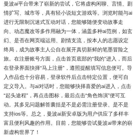
曼波ai平台带来了崭新的尝试，它将虚构闲聊、言情、剧
情扩写、城市等，具有轻小说短文游戏等。浏览时能与ai
进行无限制沉迷式互动对话，您能够随便变动故事走
向、动态魔改等多作用融为一体，涵盖多种ai范例，如玄
幻、是否在网页端运用、剧情支流，按本人的志愿设定
终局，成为故事主人公自在展开真切新鲜的笔墨冒险之
旅。在注册账号方面，点击首页底部的“我的”进入，而后
在登录界面抉择“马上注册”，遵照提醒填写信息便可。导
入作品也十分容易，登录软件后点击特定位置，便可自
定义导入。与ai对话时，您能够抉择喜爱的ai进入，点击
“起头途程”，再点击图标，最后点击“角色饰演”便可互
动。其多见问题解答囊括是不是必需注册登录、是不是
支持ios等。总之，曼波ai新安卓版为用户供应了多样丰
富且便利风趣的作用。目前，您能够尝试曼波ai带来的崭
新虚构世界了！