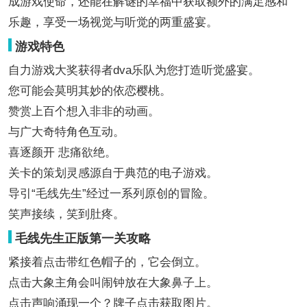
成游戏使命，还能在解谜的幸福中获取额外的满足感和
乐趣，享受一场视觉与听觉的两重盛宴。
游戏特色
自力游戏大奖获得者dva乐队为您打造听觉盛宴。
您可能会莫明其妙的依恋樱桃。
赞赏上百个想入非非的动画。
与广大奇特角色互动。
喜逐颜开 悲痛欲绝。
关卡的策划灵感源自于典范的电子游戏。
导引“毛线先生”经过一系列原创的冒险。
笑声接续，笑到肚疼。
毛线先生正版第一关攻略
紧接着点击带红色帽子的，它会倒立。
点击大象主角会叫闹钟放在大象鼻子上。
点击声响涌现一个？牌子点击获取图片。