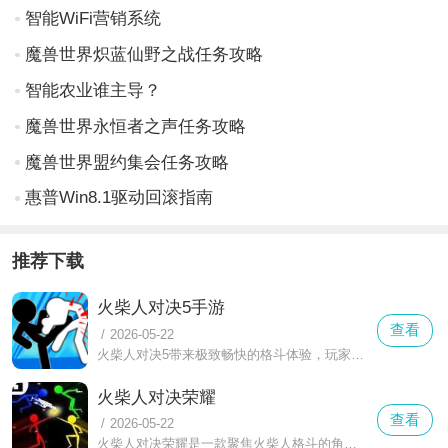
智能WiFi营销系统
魔兽世界炽蓝仙野之战任务攻略
智能农业谁主导？
魔兽世界永恒者之声任务攻略
魔兽世界盟约集会任务攻略
惠普Win8.1驱动回滚指南
推荐下载
火柴人对决5手游
查看
/
2026-05-22
火柴人对决5带来极致畅快的格斗体验，玩家化身狂热的战斗火柴人，挑战层层强敌。每个动作都充满打击感，关卡越高敌人就越多和越强大，必须灵活运用场景机关和技能组合才能突破重围。简洁的黑白画风搭配动态光影效果，让每一次挥拳踢腿都充满力量美学。
火柴人对决荣耀
查看
/
2026-05-22
火柴人对决荣耀是一款聚焦火柴人格斗的角色扮演佳作，用户将化身为灵动呆萌的火柴人战士，在多元关卡中与其他用户操控的角色展开对决，用户可以通过切换武器、释放技能应对不同敌人，在积分制规则下体验刺激的实时对战与好友同屏欢乐。