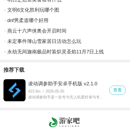
文明6文化胜利玩哪个图
dnf男柔道哪个好用
燕云十六声侠奥会开启时间
未定事件簿山雪家居日活动怎么玩
永劫无间迦南极品时装炽灵圣焰11月7日上线
推荐下载
凌动调参助手安卓手机版 v2.1.0
查看
423.8m
/
2026-05-30
凌动调参助手是一款专为无人机爱好者与专业飞手设计的移动端参数配置工具，通过无线连接实现对飞控系统、电调、图传及各类传感器的精细化调试与实时监控，帮助用户高效完成飞行前校准、性能优化与故障排查。