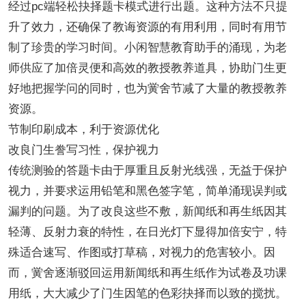
经过pc端轻松抉择题卡模式进行出题。这种方法不只提
升了效力，还确保了教诲资源的有用利用，同时有用节
制了珍贵的学习时间。小闲智慧教育助手的涌现，为老
师供应了加倍灵便和高效的教授教养道具，协助门生更
好地把握学问的同时，也为黉舍节减了大量的教授教养
资源。
节制印刷成本，利于资源优化
改良门生誊写习性，保护视力
传统测验的答题卡由于厚重且反射光线强，无益于保护
视力，并要求运用铅笔和黑色签字笔，简单涌现误判或
漏判的问题。为了改良这些不敷，新闻纸和再生纸因其
轻薄、反射力衰的特性，在日光灯下显得加倍安宁，特
殊适合速写、作图或打草稿，对视力的危害较小。因
而，黉舍逐渐驳回运用新闻纸和再生纸作为试卷及功课
用纸，大大减少了门生因笔的色彩抉择而以致的搅扰。