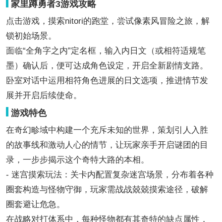
家里蹲勇者3游戏攻略
点击游戏，摸索nitori的跑堂，尝试像素风冒险之旅，解
锁初始场景。
面临“全角字之内”定名框，输入内日文（或相符适规笔
墨）确认后，便可达成角色设定，开启全新剧情支路。
卧室对话中运用相符角色进展的日文选项，推进情节发
展并开启后续使命。
游戏特色
在奇幻畛域中构建一个充斥未知的世界，策划引人入胜
的故事线和激动人心的情节，让玩家亲手开启谜团的目
录，一步步揭示这个奇特大路的本相。
- 迷宫摸索玩法：关卡内配置复杂迷宫场景，分布着各种
圈套构造与怪物守御，玩家需战战兢兢摸索途径，破解
圈套避让危急。
在战略对打体系中，每种怪物都有其奇特的缺点属性，