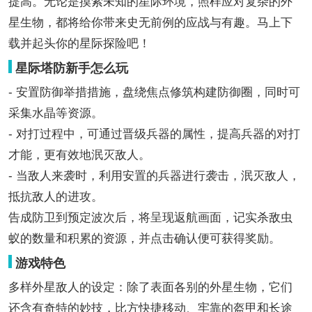
提高。无论是摸索未知的星际环境，照样应对复杂的外
星生物，都将给你带来史无前例的应战与有趣。马上下
载并起头你的星际探险吧！
星际塔防新手怎么玩
- 安置防御举措措施，盘绕焦点修筑构建防御圈，同时可
采集水晶等资源。
- 对打过程中，可通过晋级兵器的属性，提高兵器的对打
才能，更有效地泯灭敌人。
- 当敌人来袭时，利用安置的兵器进行袭击，泯灭敌人，
抵抗敌人的进攻。
告成防卫到预定波次后，将呈现返航画面，记实杀敌虫
蚁的数量和积累的资源，并点击确认便可获得奖励。
游戏特色
多样外星敌人的设定：除了表面各别的外星生物，它们
还含有奇特的妙技，比方快捷移动、牢靠的盔甲和长途