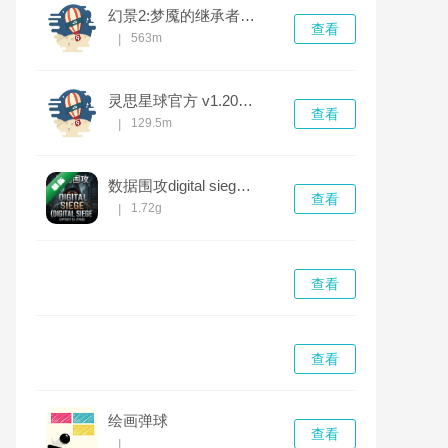
幻景2:梦魇的继承者电脑版 v1.0.0完整版
查看
563m
|
灵思星球官方 v1.20.4最新版
查看
129.5m
|
数据围攻digital siege绿色版
查看
1.72g
|
查看
查看
绘画弹球
查看
|