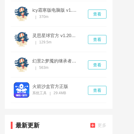
icy霜寒版电脑版 v1.0.0完整版
查看
370m
|
灵思星球官方 v1.20.4最新版
查看
129.5m
|
幻景2:梦魇的继承者电脑版 v1.0.0完整版
查看
563m
|
火箭沙盒官方正版
查看
系统工具
29.4MB
|
最新更新
更多