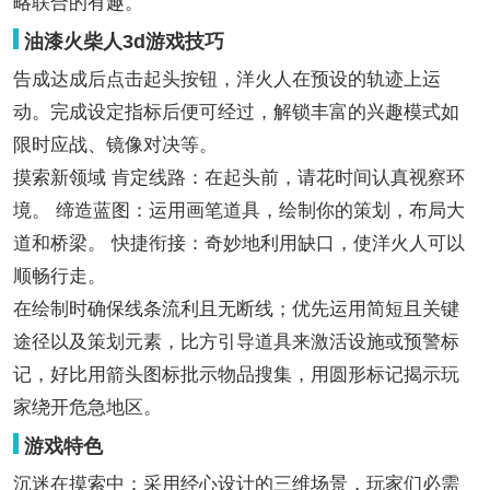
略联合的有趣。
油漆火柴人3d游戏技巧
告成达成后点击起头按钮，洋火人在预设的轨迹上运
动。完成设定指标后便可经过，解锁丰富的兴趣模式如
限时应战、镜像对决等。
摸索新领域 肯定线路：在起头前，请花时间认真视察环
境。 缔造蓝图：运用画笔道具，绘制你的策划，布局大
道和桥梁。 快捷衔接：奇妙地利用缺口，使洋火人可以
顺畅行走。
在绘制时确保线条流利且无断线；优先运用简短且关键
途径以及策划元素，比方引导道具来激活设施或预警标
记，好比用箭头图标批示物品搜集，用圆形标记揭示玩
家绕开危急地区。
游戏特色
沉迷在摸索中：采用经心设计的三维场景，玩家们必需