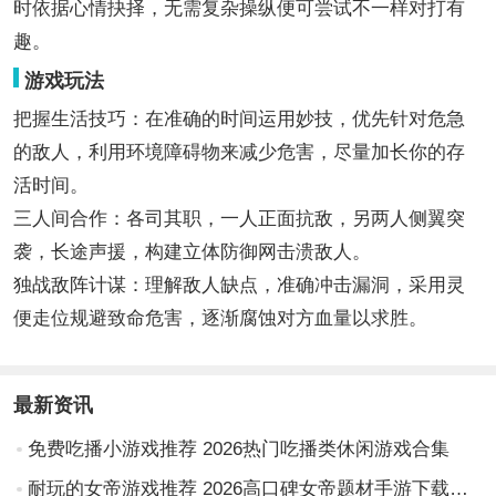
时依据心情抉择，无需复杂操纵便可尝试不一样对打有
趣。
游戏玩法
把握生活技巧：在准确的时间运用妙技，优先针对危急
的敌人，利用环境障碍物来减少危害，尽量加长你的存
活时间。
三人间合作：各司其职，一人正面抗敌，另两人侧翼突
袭，长途声援，构建立体防御网击溃敌人。
独战敌阵计谋：理解敌人缺点，准确冲击漏洞，采用灵
便走位规避致命危害，逐渐腐蚀对方血量以求胜。
最新资讯
免费吃播小游戏推荐 2026热门吃播类休闲游戏合集
耐玩的女帝游戏推荐 2026高口碑女帝题材手游下载榜单