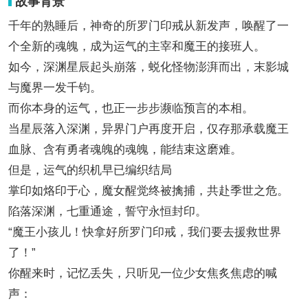
故事背景
千年的熟睡后，神奇的所罗门印戒从新发声，唤醒了一
个全新的魂魄，成为运气的主宰和魔王的接班人。
如今，深渊星辰起头崩落，蜕化怪物澎湃而出，末影城
与魔界一发千钧。
而你本身的运气，也正一步步濒临预言的本相。
当星辰落入深渊，异界门户再度开启，仅存那承载魔王
血脉、含有勇者魂魄的魂魄，能结束这磨难。
但是，运气的织机早已编织结局
掌印如烙印于心，魔女醒觉终被擒捕，共赴季世之危。
陷落深渊，七重通途，誓守永恒封印。
“魔王小孩儿！快拿好所罗门印戒，我们要去援救世界
了！”
你醒来时，记忆丢失，只听见一位少女焦炙焦虑的喊
声：