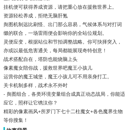
挂机便可获得养成资源，请把重心放在援救世界上。
资源轻松养成，拒绝无脑肝氪
舆图机制远比刷怪、出门那么容易，气候体系与对打词
缀的联合，一场雷雨便会影响你的全站位规划。
灵便应变，根据站位和节拍调整战略。你可抉择突入，
亦或以最低危害通关，每局都能展现奇特创意！
战术搭配自在，塔防也能烧脑上头
像素魔女陪你战，援救世界吧魔王小孩儿
运营你的魔王城堡，魔王小孩儿可不用亲身打工。
关卡机制多样，战术永不外时
- 舆图组合，各类环境变量组合成真正动态战局，你能适
应它，照样让它镌汰你？
精彩的像素画风+所罗门下七十二柱魔女+各色魔界生物
等你搜集！