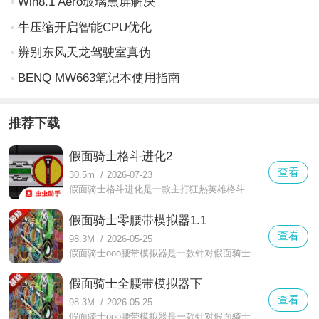
Win8.1 Aero玻璃黑屏解决
牛压缩开启智能CPU优化
辨别东风天龙驾驶室真伪
BENQ MW663笔记本使用指南
推荐下载
假面骑士格斗进化2
查看
30.5m
/
2026-07-23
假面骑士格斗进化是一款主打狂热英雄格斗对抗的动作作品，深度还原假面骑士系列的热血世界观，逐步踏上强者之路想要发挥假面骑士的真正力量，击败一个个邪恶敌人，关键在于不断熟悉操作技巧，从基础的拳脚连招到特殊技能的释放时机，再到形态切换的策略运用，每一次练习都能让战斗表现更上一层楼，在激烈的对抗中感受动作格斗的爽快与成就感。
假面骑士零腰带模拟器1.1
查看
98.3M
/
2026-05-25
假面骑士ooo腰带模拟器是一款针对假面骑士ooo粉丝群体精心打造的高专业度、高还原度的假面骑士ooo腰带变身模拟工具，凭借极致的细节复刻在众多骑士模拟类作品中拥有极高的口碑和人气。这款游戏全方位精准复刻了经典的ooo变身驱动器的整体外观造型、专属的操作运行逻辑以及原汁原味的视听体验，最大程度还原了特摄剧中原版腰带的真实使用质感。
假面骑士全腰带模拟器下
查看
98.3M
/
2026-05-25
假面骑士ooo腰带模拟器是一款针对假面骑士ooo粉丝群体精心打造的高专业度、高还原度的假面骑士ooo腰带变身模拟工具，凭借极致的细节复刻在众多骑士模拟类作品中拥有极高的口碑和人气。这款游戏全方位精准复刻了经典的ooo变身驱动器的整体外观造型、专属的操作运行逻辑以及原汁原味的视听体验，最大程度还原了特摄剧中原版腰带的真实使用质感。