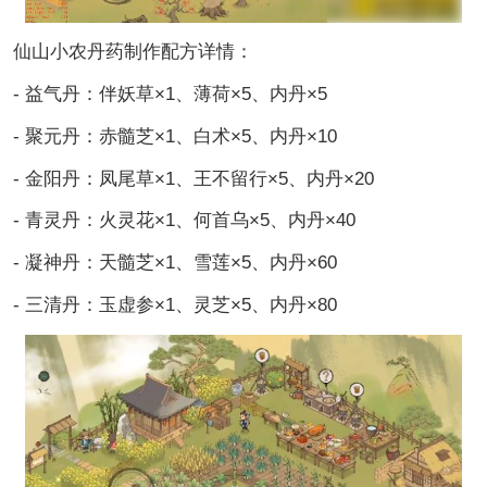
仙山小农丹药制作配方详情：
- 益气丹：伴妖草×1、薄荷×5、内丹×5
- 聚元丹：赤髓芝×1、白术×5、内丹×10
- 金阳丹：凤尾草×1、王不留行×5、内丹×20
- 青灵丹：火灵花×1、何首乌×5、内丹×40
- 凝神丹：天髓芝×1、雪莲×5、内丹×60
- 三清丹：玉虚参×1、灵芝×5、内丹×80