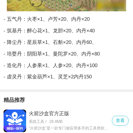
- 五气丹：火枣×1、卢芳×20、内丹×20
- 筑基丹：醉心花×1、龙胆×20、内丹×40
- 降尘丹：星辰草×1、石斛×20、内丹60、
- 培婴丹：阴阳草×1、曼陀罗×20、内丹×80
- 造化丹：人参果×1、人参×20、内丹×100
- 虚灵丹：紫金葫芦×1、灵芝×2内丹150
精品推荐
火箭沙盒官方正版
查看
系统工具
/
29.4MB
“火箭沙盒”是一款专门做应用多开的工具类软件，不管是微信、qq这类社交软件，还是抖音、淘宝这类娱乐购物app，都能轻松实现双开甚至多开。对于需要工作生活账号分开的人来说，它就是刚需工具。