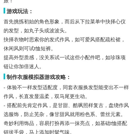
旅！
游戏玩法：
首先挑拣初始的角色形象，而后从下拉菜单中抉择心仪
的发型，如丸子头或波波头。
抉择衣物时思索你的发式作风，如可爱风搭配疏松裙，
休闲风则可试t恤短裤。
提高外型质感，没关系试一试这些小配件吧，如珍珠项
链让你加倍迷人。
制作衣服模拟器游戏攻略：
- 体验不一样发型适配度，同套衣服换发型能变出不一样
作风，长直发显温柔，双马尾更生动。
- 搭配前先肯定作风，是甘甜、酷飒照样复古，盘绕作风
选服饰，防止芜杂，像甘甜风就用粉色系、蕾丝元素。
奇妙利用饰品，容易打扮再添一抹亮点，如基础t恤搭配
链状手袋，马上添加时髦气味。