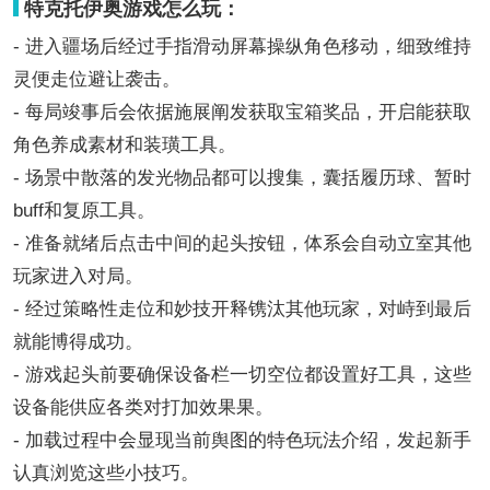
特克托伊奥游戏怎么玩：
- 进入疆场后经过手指滑动屏幕操纵角色移动，细致维持
灵便走位避让袭击。
- 每局竣事后会依据施展阐发获取宝箱奖品，开启能获取
角色养成素材和装璜工具。
- 场景中散落的发光物品都可以搜集，囊括履历球、暂时
buff和复原工具。
- 准备就绪后点击中间的起头按钮，体系会自动立室其他
玩家进入对局。
- 经过策略性走位和妙技开释镌汰其他玩家，对峙到最后
就能博得成功。
- 游戏起头前要确保设备栏一切空位都设置好工具，这些
设备能供应各类对打加效果果。
- 加载过程中会显现当前舆图的特色玩法介绍，发起新手
认真浏览这些小技巧。